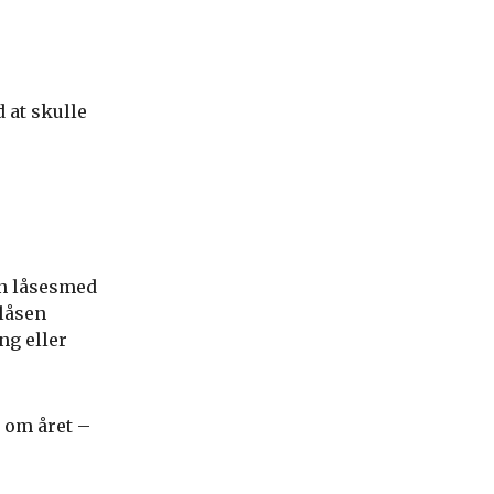
d at skulle
en låsesmed
låsen
ng eller
 om året –