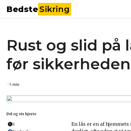
Bedste
Sikring
Rust og slid på
før sikkerhede
5 min
Del og vis hjerte
En lås er en af hjemmets
X