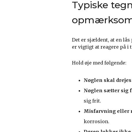
Typiske tegn
opmærkso
Det er sjældent, at en lå
er vigtigt at reagere på i t
Hold øje med følgende:
Nøglen skal drejes
Nøglen sætter sig f
sig frit.
Misfarvning eller 
korrosion.
Døren lukker ikke 