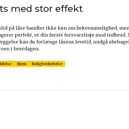
ats med stor effekt
g slid på låse handler ikke kun om bekvemmelighed, me
ngerer perfekt, er din første forsvarslinje mod indbrud. 
gelse kan du forlænge låsens levetid, undgå ubehage
roen i hverdagen.
ldelse
Hjem
Boligbeskyttelse