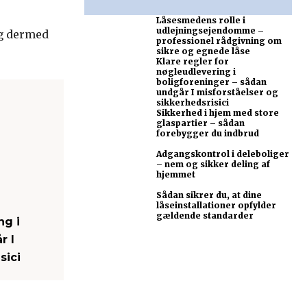
Låsesmedens rolle i
udlejningsejendomme –
og dermed
professionel rådgivning om
sikre og egnede låse
Klare regler for
nøgleudlevering i
boligforeninger – sådan
undgår I misforståelser og
sikkerhedsrisici
Sikkerhed i hjem med store
glaspartier – sådan
forebygger du indbrud
Adgangskontrol i deleboliger
– nem og sikker deling af
hjemmet
Sådan sikrer du, at dine
låseinstallationer opfylder
gældende standarder
ng i
r I
sici