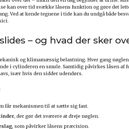
ænker over det – indtil den en dag begynder at drille. Rust
e kan over tid svække låsens funktion og gøre det lett
g. Ved at kende tegnene i tide kan du undgå både bes
ici.
slides – og hvad der sker ove
mekanisk og klimamæssig belastning. Hver gang nøglen 
nde i cylinderen en smule. Samtidig påvirkes låsen af f
vs, især hvis den sidder udendørs.
:
om får mekanismen til at sætte sig fast.
linder
, der gør det sværere at dreje nøglen.
eslag
, som påvirker låsens præcision.