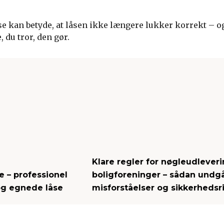
se kan betyde, at låsen ikke længere lukker korrekt – 
 du tror, den gør.
Klare regler for nøgleudleveri
 – professionel
boligforeninger – sådan undgå
og egnede låse
misforståelser og sikkerhedsri