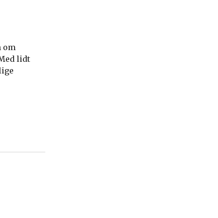
n om
Med lidt
lige