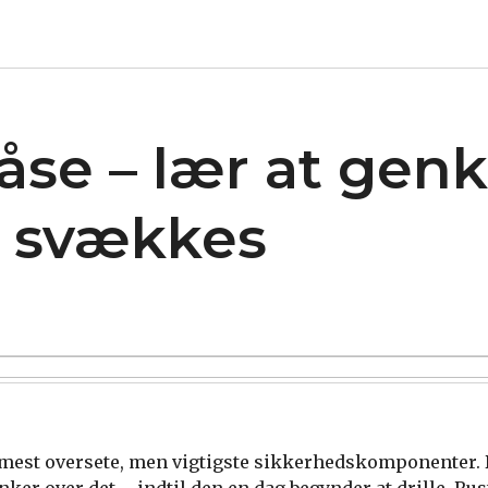
 låse – lær at ge
n svækkes
 mest oversete, men vigtigste sikkerhedskomponenter.