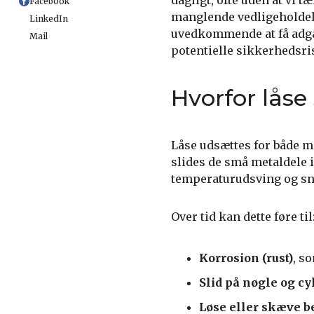
dagligt, ofte uden at vi t
Facebook
manglende vedligeholdels
LinkedIn
uvedkommende at få adgan
Mail
potentielle sikkerhedsris
Hvorfor låse 
Låse udsættes for både 
slides de små metaldele i
temperaturudsving og sna
Over tid kan dette føre til
Korrosion (rust)
, s
Slid på nøgle og cy
Løse eller skæve b