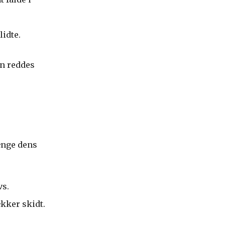
lidte.
an reddes
ænge dens
vs.
ækker skidt.