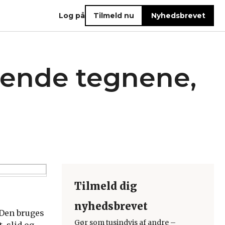
Log på
Tilmeld nu
Nyhedsbrevet
nkende tegnene,
Tilmeld dig
nyhedsbrevet
 Den bruges
Gør som tusindvis af andre –