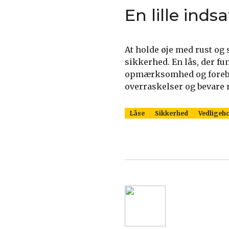
En lille inds
At holde øje med rust o
sikkerhed. En lås, der fu
opmærksomhed og forebyg
overraskelser og bevare 
Låse
Sikkerhed
Vedligeho