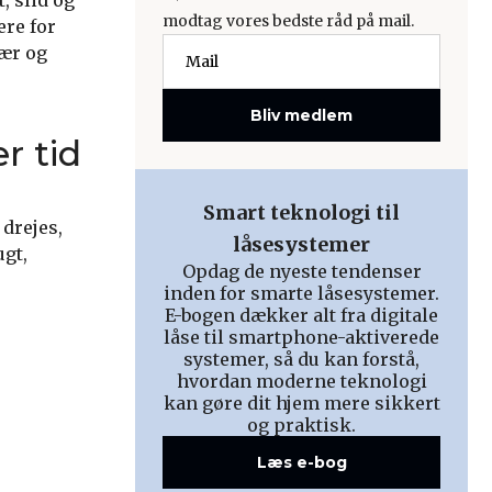
, slid og
modtag vores bedste råd på mail.
ere for
vær og
Bliv medlem
r tid
Smart teknologi til
drejes,
låsesystemer
ugt,
Opdag de nyeste tendenser
inden for smarte låsesystemer.
E-bogen dækker alt fra digitale
låse til smartphone-aktiverede
systemer, så du kan forstå,
hvordan moderne teknologi
kan gøre dit hjem mere sikkert
og praktisk.
Læs e-bog