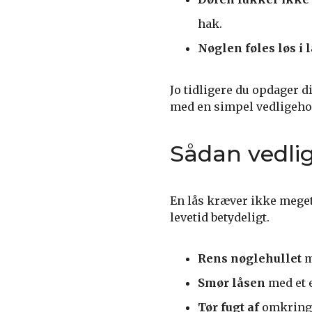
hak.
Nøglen føles løs i 
Jo tidligere du opdager d
med en simpel vedligehold
Sådan vedlig
En lås kræver ikke meget
levetid betydeligt.
Rens nøglehullet
m
Smør låsen
med et e
Tør fugt af
omkring l