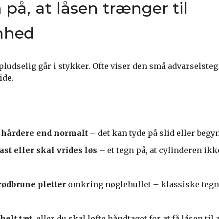
 på, at låsen trænger til
mhed
s pludselig går i stykker. Ofte viser den små advarselste
ide.
 hårdere end normalt
– det kan tyde på slid eller begy
ast eller skal vrides løs
– et tegn på, at cylinderen ik
rødbrune pletter
omkring nøglehullet – klassiske tegn
helt tæt
, eller du skal løfte håndtaget for at få låsen til a