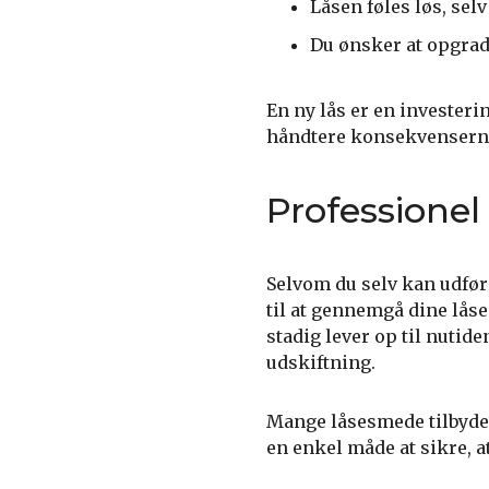
Låsen føles løs, sel
Du ønsker at opgrade
En ny lås er en investerin
håndtere konsekvenserne 
Professionel
Selvom du selv kan udføre
til at gennemgå dine lå
stadig lever op til nutid
udskiftning.
Mange låsesmede tilbyder
en enkel måde at sikre, at