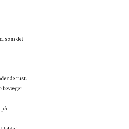
gn, som det
ndende rust.
ke bevæger
 på
t falde i