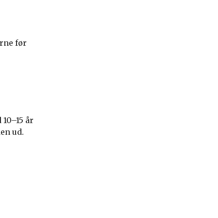
rne før
 10–15 år
den ud.