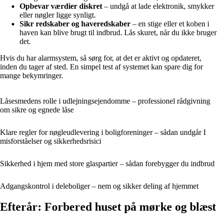
Opbevar værdier diskret
– undgå at lade elektronik, smykker
eller nøgler ligge synligt.
Sikr redskaber og haveredskaber
– en stige eller et koben i
haven kan blive brugt til indbrud. Lås skuret, når du ikke bruger
det.
Hvis du har alarmsystem, så sørg for, at det er aktivt og opdateret,
inden du tager af sted. En simpel test af systemet kan spare dig for
mange bekymringer.
Låsesmedens rolle i udlejningsejendomme – professionel rådgivning
om sikre og egnede låse
Klare regler for nøgleudlevering i boligforeninger – sådan undgår I
misforståelser og sikkerhedsrisici
Sikkerhed i hjem med store glaspartier – sådan forebygger du indbrud
Adgangskontrol i deleboliger – nem og sikker deling af hjemmet
Efterår: Forbered huset på mørke og blæst