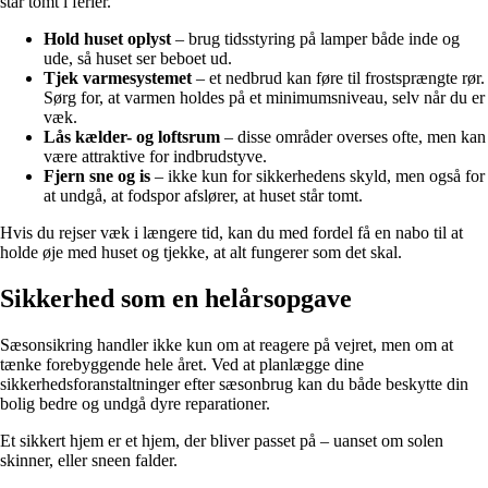
står tomt i ferier.
Hold huset oplyst
– brug tidsstyring på lamper både inde og
ude, så huset ser beboet ud.
Tjek varmesystemet
– et nedbrud kan føre til frostsprængte rør.
Sørg for, at varmen holdes på et minimumsniveau, selv når du er
væk.
Lås kælder- og loftsrum
– disse områder overses ofte, men kan
være attraktive for indbrudstyve.
Fjern sne og is
– ikke kun for sikkerhedens skyld, men også for
at undgå, at fodspor afslører, at huset står tomt.
Hvis du rejser væk i længere tid, kan du med fordel få en nabo til at
holde øje med huset og tjekke, at alt fungerer som det skal.
Sikkerhed som en helårsopgave
Sæsonsikring handler ikke kun om at reagere på vejret, men om at
tænke forebyggende hele året. Ved at planlægge dine
sikkerhedsforanstaltninger efter sæsonbrug kan du både beskytte din
bolig bedre og undgå dyre reparationer.
Et sikkert hjem er et hjem, der bliver passet på – uanset om solen
skinner, eller sneen falder.