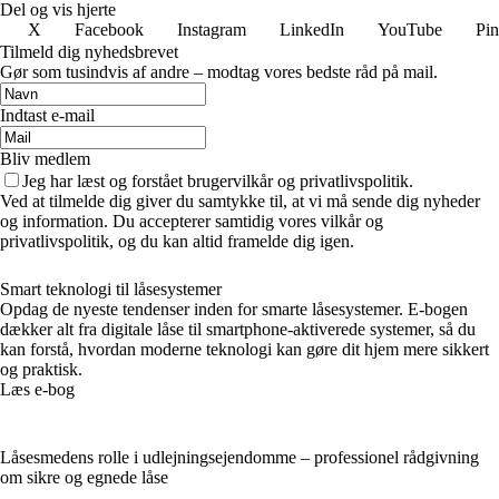
Del og vis hjerte
X
Facebook
Instagram
LinkedIn
YouTube
Pin
Tilmeld dig nyhedsbrevet
Gør som tusindvis af andre – modtag vores bedste råd på mail.
Indtast e-mail
Bliv medlem
Jeg har læst og forstået brugervilkår og privatlivspolitik.
Ved at tilmelde dig giver du samtykke til, at vi må sende dig nyheder
og information. Du accepterer samtidig vores vilkår og
privatlivspolitik, og du kan altid framelde dig igen.
Smart teknologi til låsesystemer
Opdag de nyeste tendenser inden for smarte låsesystemer. E-bogen
dækker alt fra digitale låse til smartphone-aktiverede systemer, så du
kan forstå, hvordan moderne teknologi kan gøre dit hjem mere sikkert
og praktisk.
Læs e-bog
Låsesmedens rolle i udlejningsejendomme – professionel rådgivning
om sikre og egnede låse