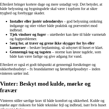
Efteråret bringer kortere dage og mere ustadigt vejr. Det betyder, at
både belysning og bygningsdele skal være i topform for at sikre
tryghed og forebygge skader.
Installer eller justér udendørslys
– god belysning omkring
indgange og stier virker både praktisk og præventivt mod
indbrud.
Tjek vinduer og fuger
– utætheder kan føre til både varmetab
og fugtproblemer.
Sørg for, at træer og grene ikke skygger for lys eller
kameraer
– beskær beplantning, så udsynet til huset er klart.
Gennemgå tag og tagsten
– storme kan løsne tagdele, som
både kan være farlige og give adgang for vand.
Efteråret er også et godt tidspunkt at gennemgå forsikringer og
sikkerhedsudstyr – fx brandalarmer og førstehjælpsudstyr – inden
vinteren sætter ind.
Vinter: Beskyt mod kulde, mørke og
fravær
Vinteren stiller særlige krav til både komfort og sikkerhed. Kulde og
mørke øger risikoen for både tekniske fejl og indbrud, især hvis huset