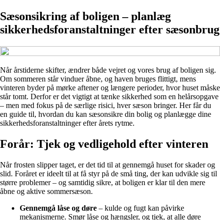
Sæsonsikring af boligen – planlæg
sikkerhedsforanstaltninger efter sæsonbrug
Når årstiderne skifter, ændrer både vejret og vores brug af boligen sig.
Om sommeren står vinduer åbne, og haven bruges flittigt, mens
vinteren byder på mørke aftener og længere perioder, hvor huset måske
står tomt. Derfor er det vigtigt at tænke sikkerhed som en helårsopgave
– men med fokus på de særlige risici, hver sæson bringer. Her får du
en guide til, hvordan du kan sæsonsikre din bolig og planlægge dine
sikkerhedsforanstaltninger efter årets rytme.
Forår: Tjek og vedligehold efter vinteren
Når frosten slipper taget, er det tid til at gennemgå huset for skader og
slid. Foråret er ideelt til at få styr på de små ting, der kan udvikle sig til
større problemer – og samtidig sikre, at boligen er klar til den mere
åbne og aktive sommersæson.
Gennemgå låse og døre
– kulde og fugt kan påvirke
mekanismerne. Smør låse og hængsler, og tjek, at alle døre