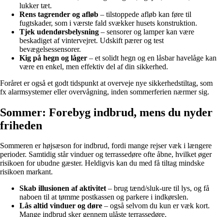
lukker tæt.
Rens tagrender og afløb
– tilstoppede afløb kan føre til
fugtskader, som i værste fald svækker husets konstruktion.
Tjek udendørsbelysning
– sensorer og lamper kan være
beskadiget af vintervejret. Udskift pærer og test
bevægelsessensorer.
Kig på hegn og låger
– et solidt hegn og en låsbar havelåge kan
være en enkel, men effektiv del af din sikkerhed.
Foråret er også et godt tidspunkt at overveje nye sikkerhedstiltag, som
fx alarmsystemer eller overvågning, inden sommerferien nærmer sig.
Sommer: Forebyg indbrud, mens du nyder
friheden
Sommeren er højsæson for indbrud, fordi mange rejser væk i længere
perioder. Samtidig står vinduer og terrassedøre ofte åbne, hvilket øger
risikoen for ubudne gæster. Heldigvis kan du med få tiltag mindske
risikoen markant.
Skab illusionen af aktivitet
– brug tænd/sluk-ure til lys, og få
naboen til at tømme postkassen og parkere i indkørslen.
Lås altid vinduer og døre
– også selvom du kun er væk kort.
Mange indbrud sker gennem ulåste terrassedøre.