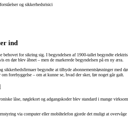
orståelser og sikkerhedsrisici
er ind
e behovet for sikring sig. I begyndelsen af 1900-tallet begyndte elektri
 hvis en dør blev åbnet – men de markerede begyndelsen på en ny æra.
og sikkerhedsfirmaer begyndte at tilbyde abonnementsløsninger med dø
om forebyggelse – om at kunne se, hvad der sker, før noget går galt.
l
oniske låse, nøglekort og adgangskoder blev standard i mange virksomh
jernstyring via computer eller mobiltelefon gjorde det muligt at overvåg