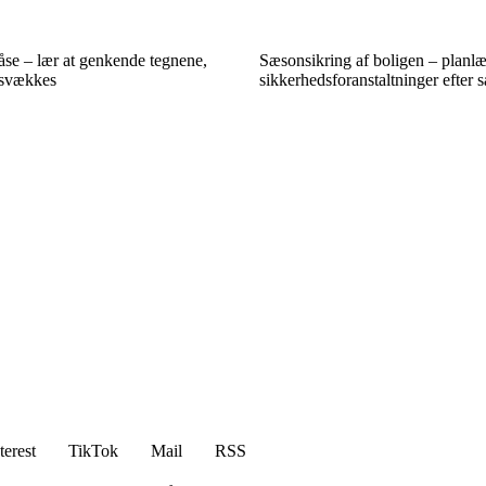
låse – lær at genkende tegnene,
Sæsonsikring af boligen – planl
 svækkes
sikkerhedsforanstaltninger efter
terest
TikTok
Mail
RSS