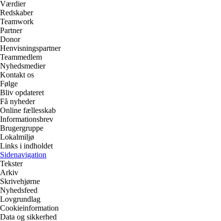
Værdier
Redskaber
Teamwork
Partner
Donor
Henvisningspartner
Teammedlem
Nyhedsmedier
Kontakt os
Følge
Bliv opdateret
Få nyheder
Online fællesskab
Informationsbrev
Brugergruppe
Lokalmiljø
Links i indholdet
Sidenavigation
Tekster
Arkiv
Skrivehjørne
Nyhedsfeed
Lovgrundlag
Cookieinformation
Data og sikkerhed