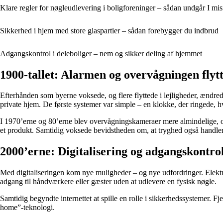
Klare regler for nøgleudlevering i boligforeninger – sådan undgår I misf
Sikkerhed i hjem med store glaspartier – sådan forebygger du indbrud
Adgangskontrol i deleboliger – nem og sikker deling af hjemmet
1900-tallet: Alarmen og overvågningen flytt
Efterhånden som byerne voksede, og flere flyttede i lejligheder, ændred
private hjem. De første systemer var simple – en klokke, der ringede,
I 1970’erne og 80’erne blev overvågningskameraer mere almindelige, 
et produkt. Samtidig voksede bevidstheden om, at tryghed også handler 
2000’erne: Digitalisering og adgangskontro
Med digitaliseringen kom nye muligheder – og nye udfordringer. Elektr
adgang til håndværkere eller gæster uden at udlevere en fysisk nøgle.
Samtidig begyndte internettet at spille en rolle i sikkerhedssystemer. F
home”-teknologi.