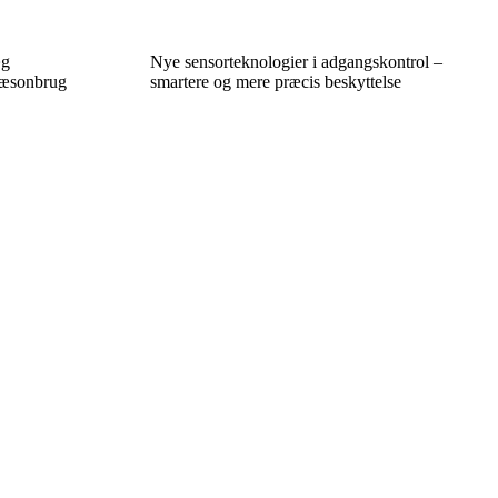
æg
Nye sensorteknologier i adgangskontrol –
 sæsonbrug
smartere og mere præcis beskyttelse