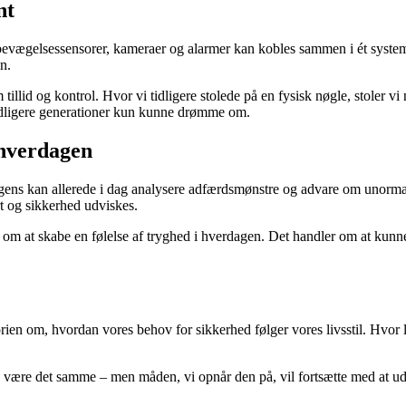
nt
e, bevægelsessensorer, kameraer og alarmer kan kobles sammen i ét syste
n.
id og kontrol. Hvor vi tidligere stolede på en fysisk nøgle, stoler vi n
m tidligere generationer kun kunne drømme om.
 hverdagen
gens kan allerede i dag analysere adfærdsmønstre og advare om unormal
t og sikkerhed udviskes.
m at skabe en følelse af tryghed i hverdagen. Det handler om at kunne s
torien om, hvordan vores behov for sikkerhed følger vores livsstil. Hvor 
d være det samme – men måden, vi opnår den på, vil fortsætte med at udv