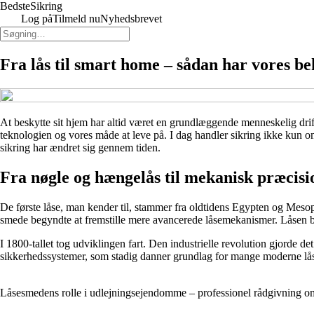
Bedste
Sikring
Log på
Tilmeld nu
Nyhedsbrevet
Fra lås til smart home – sådan har vores be
At beskytte sit hjem har altid været en grundlæggende menneskelig drift.
teknologien og vores måde at leve på. I dag handler sikring ikke kun 
sikring har ændret sig gennem tiden.
Fra nøgle og hængelås til mekanisk præcisi
De første låse, man kender til, stammer fra oldtidens Egypten og Mesop
smede begyndte at fremstille mere avancerede låsemekanismer. Låsen ble
I 1800-tallet tog udviklingen fart. Den industrielle revolution gjorde
sikkerhedssystemer, som stadig danner grundlag for mange moderne låse 
Låsesmedens rolle i udlejningsejendomme – professionel rådgivning om