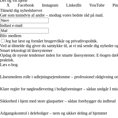
Del og vis hjerte
X
Facebook
Instagram
LinkedIn
YouTube
Pin
Tilmeld dig nyhedsbrevet
Gør som tusindvis af andre – modtag vores bedste råd på mail.
Indtast e-mail
Bliv medlem
Jeg har læst og forstået brugervilkår og privatlivspolitik.
Ved at tilmelde dig giver du samtykke til, at vi må sende dig nyheder og
Smart teknologi til låsesystemer
Opdag de nyeste tendenser inden for smarte låsesystemer. E-bogen dække
praktisk.
Læs e-bog
Låsesmedens rolle i udlejningsejendomme – professionel rådgivning om
Klare regler for nøgleudlevering i boligforeninger – sådan undgår I misf
Sikkerhed i hjem med store glaspartier – sådan forebygger du indbrud
Adgangskontrol i deleboliger – nem og sikker deling af hjemmet