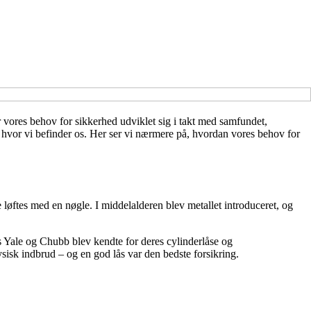
r vores behov for sikkerhed udviklet sig i takt med samfundet,
 hvor vi befinder os. Her ser vi nærmere på, hvordan vores behov for
løftes med en nøgle. I middelalderen blev metallet introduceret, og
s Yale og Chubb blev kendte for deres cylinderlåse og
isk indbrud – og en god lås var den bedste forsikring.