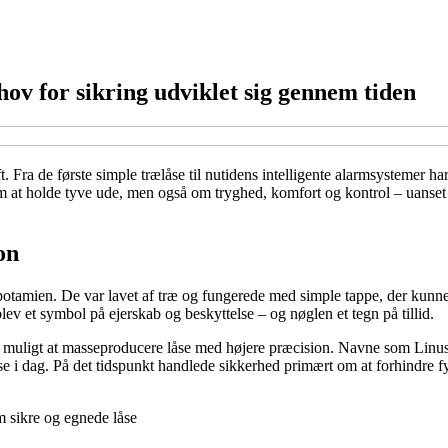
hov for sikring udviklet sig gennem tiden
 Fra de første simple trælåse til nutidens intelligente alarmsystemer ha
om at holde tyve ude, men også om tryghed, komfort og kontrol – uanset
on
otamien. De var lavet af træ og fungerede med simple tappe, der kunne 
v et symbol på ejerskab og beskyttelse – og nøglen et tegn på tillid.
 det muligt at masseproducere låse med højere præcision. Navne som Linu
i dag. På det tidspunkt handlede sikkerhed primært om at forhindre fys
 sikre og egnede låse