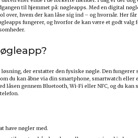
døren eller ende i de forkerte hænder. I dag er der dog
dgangen til hjemmet på: nøgleapps. Med en digital nøgl
ol over, hvem der kan låse sig ind – og hvornår. Her får 
gleapps fungerer, og hvorfor de kan være et godt valg f
ksomheder.
nøgleapp?
l løsning, der erstatter den fysiske nøgle. Den fungere
som du kan åbne via din smartphone, smartwatch eller 
låsen gennem Bluetooth, Wi-Fi eller NFC, og du kan s
telefon.
at have nøgler med.