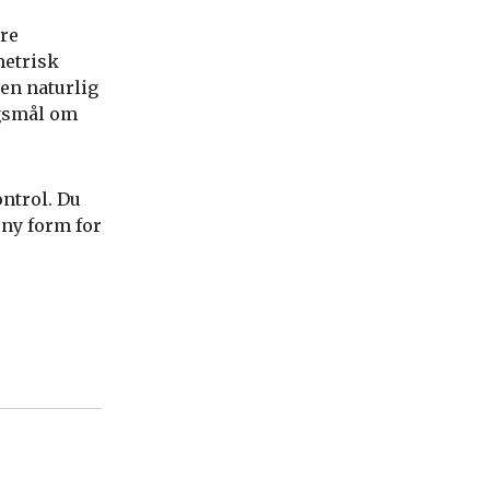
ere
metrisk
en naturlig
rgsmål om
ntrol. Du
 ny form for