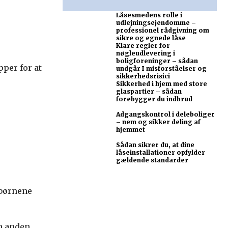
Låsesmedens rolle i
udlejningsejendomme –
professionel rådgivning om
sikre og egnede låse
Klare regler for
nøgleudlevering i
boligforeninger – sådan
pper for at
undgår I misforståelser og
sikkerhedsrisici
Sikkerhed i hjem med store
glaspartier – sådan
forebygger du indbrud
Adgangskontrol i deleboliger
– nem og sikker deling af
hjemmet
Sådan sikrer du, at dine
låseinstallationer opfylder
gældende standarder
 børnene
en anden