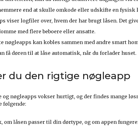
nemmere end at skulle omkode eller udskifte en fysisk l
 viser logfiler over, hvem der har brugt låsen. Det giv
domme med flere beboere eller ansatte.
ste nøgleapps kan kobles sammen med andre smart ho
n få døren til at låse automatisk, når du forlader huset.
r du den rigtige nøgleapp
se og nøgleapps vokser hurtigt, og der findes mange løs
e følgende:
, om låsen passer til din dørtype, og om appen funger