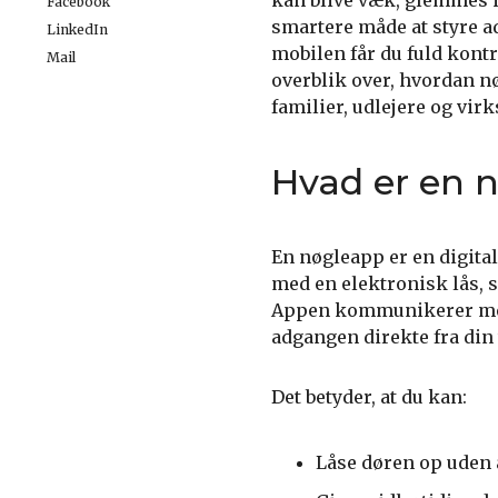
kan blive væk, glemmes i 
Facebook
smartere måde at styre a
LinkedIn
mobilen får du fuld kontr
Mail
overblik over, hvordan nø
familier, udlejere og vir
Hvad er en 
En nøgleapp er en digita
med en elektronisk lås, 
Appen kommunikerer med 
adgangen direkte fra din 
Det betyder, at du kan:
Låse døren op uden 