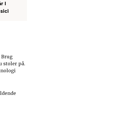
r I
sici
. Brug
 stoler på.
knologi
ældende