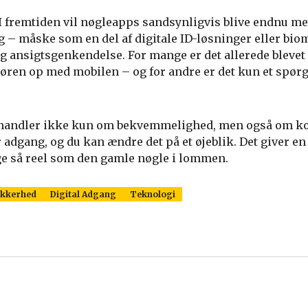
 I fremtiden vil nøgleapps sandsynligvis blive endnu m
g – måske som en del af digitale ID-løsninger eller bio
g ansigtsgenkendelse. For mange er det allerede blevet 
 døren op med mobilen – og for andre er det kun et spø
pp handler ikke kun om bekvemmelighed, men også om ko
adgang, og du kan ændre det på et øjeblik. Det giver en
ige så reel som den gamle nøgle i lommen.
ikkerhed
Digital Adgang
Teknologi