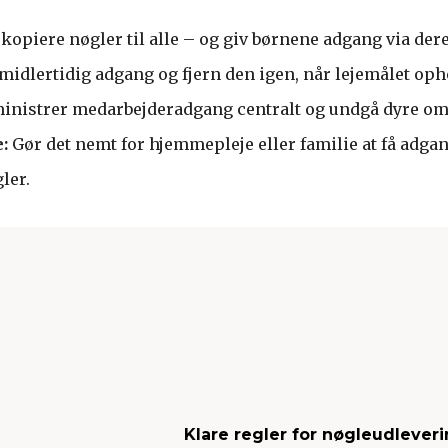
 kopiere nøgler til alle – og giv børnene adgang via dere
 midlertidig adgang og fjern den igen, når lejemålet oph
nistrer medarbejderadgang centralt og undgå dyre o
:
Gør det nemt for hjemmepleje eller familie at få adga
ler.
Klare regler for nøgleudleveri