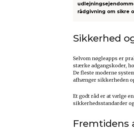
udlejningsejendomme
rådgivning om sikre 
Sikkerhed og
Selvom nøgleapps er prakt
stærke adgangskoder, hol
De fleste moderne syste
afhænger sikkerheden og
Et godt råd er at vælge e
sikkerhedsstandarder og 
Fremtidens 