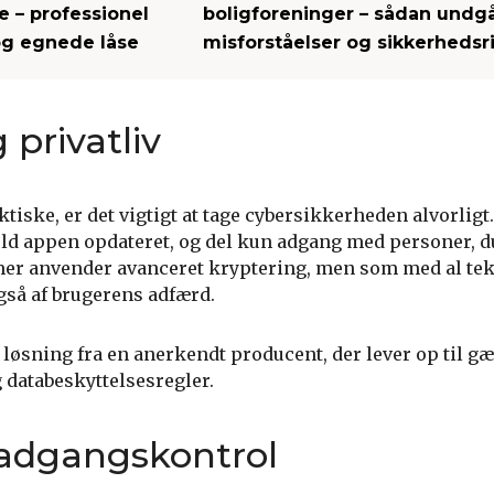
 – professionel
boligforeninger – sådan undgå
og egnede låse
misforståelser og sikkerhedsri
 privatliv
iske, er det vigtigt at tage cybersikkerheden alvorligt
d appen opdateret, og del kun adgang med personer, du
mer anvender avanceret kryptering, men som med al te
så af brugerens adfærd.
n løsning fra en anerkendt producent, der lever op til g
databeskyttelsesregler.
adgangskontrol