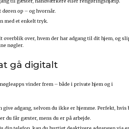
gang til gæster, håndværkere eller rengøringshjælp.
t døren op – og hvornår.
n med et enkelt tryk.
alt overblik over, hvem der har adgang til dit hjem, og sli
ne nøgler.
t gå digitalt
t nøgleapps vinder frem – både i private hjem og i
 give adgang, selvom du ikke er hjemme. Perfekt, hvis
r du får gæster, mens du er på arbejde.
u din telefon, kan du hurtigt deaktivere adgangen via 