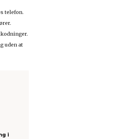
s telefon.
ører.
mkodninger.
ng uden at
ng i