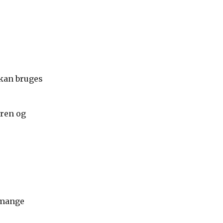
kan bruges
aren og
 mange