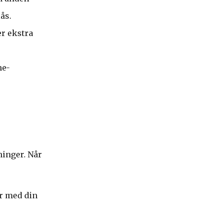
ås.
er ekstra
me-
ninger. Når
er med din