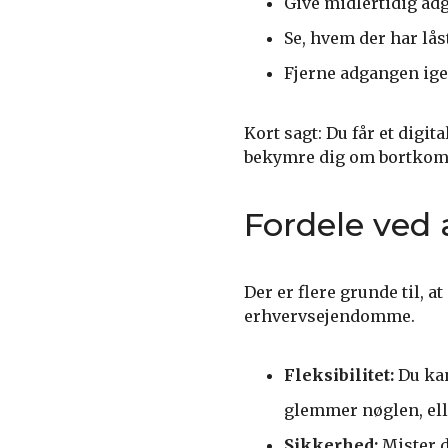
Give midlertidig ad
Se, hvem der har lås
Fjerne adgangen ige
Kort sagt: Du får et digit
bekymre dig om bortkom
Fordele ved a
Der er flere grunde til, a
erhvervsejendomme.
Fleksibilitet:
Du kan
glemmer nøglen, elle
Sikkerhed:
Mister d