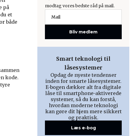
 en
modtag vores bedste råd på mail.
e på
du et
or både
Bliv medlem
Smart teknologi til
låsesystemer
r sammen
Opdag de nyeste tendenser
en kode.
inden for smarte låsesystemer.
tyre
E-bogen dækker alt fra digitale
låse til smartphone-aktiverede
systemer, så du kan forstå,
hvordan moderne teknologi
kan gøre dit hjem mere sikkert
og praktisk.
Læs e-bog