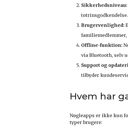
Sikkerhedsniveau:
totrinsgodkendelse.
Brugervenlighed:
E
familiemedlemmer, d
Offline-funktion:
No
via Bluetooth, selv 
Support og opdater
tilbyder kundeservi
Hvem har ga
Nøgleapps er ikke kun fo
typer brugere: