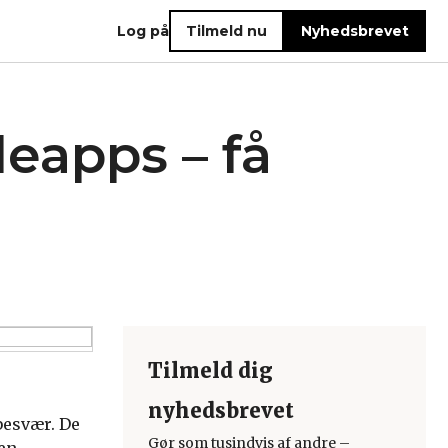
Log på
Tilmeld nu
Nyhedsbrevet
eapps – få
Tilmeld dig
nyhedsbrevet
besvær. De
Gør som tusindvis af andre –